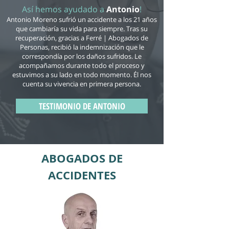
Así hemos ayudado a
Antonio
!
Antonio Moreno sufrió un accidente a los 21 años
que cambiaría su vida para siempre. Tras su
recuperación, gracias a Ferré | Abogados de
Personas, recibió la indemnización que le
correspondía por los daños sufridos. Le
acompañamos durante todo el proceso y
estuvimos a su lado en todo momento. Él nos
cuenta su vivencia en primera persona.
TESTIMONIO DE ANTONIO
ABOGADOS DE
ACCIDENTES