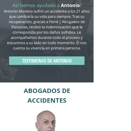
Así hemos ayudado a
Antonio
!
Antonio Moreno sufrió un accidente a los 21 años
que cambiaría su vida para siempre. Tras su
recuperación, gracias a Ferré | Abogados de
Personas, recibió la indemnización que le
correspondía por los daños sufridos. Le
acompañamos durante todo el proceso y
estuvimos a su lado en todo momento. Él nos
cuenta su vivencia en primera persona.
TESTIMONIO DE ANTONIO
ABOGADOS DE
ACCIDENTES