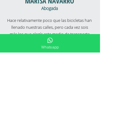
MARISA NAVARRO
Abogada
Hace relativamente poco que las bicicletas han
llenado nuestras calles, pero cada vez sois
más los que elegís este medio de transporte
en su día a día. Nosotros queremos que tenga
Whatsapp
toda la información necesaria ante cualquier
imprevisto.
TESTIMONIAL
Así hemos ayudado a
Antonio
!
Antonio Moreno sufrió un accidente a los 21 años
que cambiaría su vida para siempre. Tras su
recuperación, gracias a Ferré | Advocats de
Persones, recibió la indemnización que le
correspondía por los daños sufridos. Le
acompañamos durante todo el proceso y