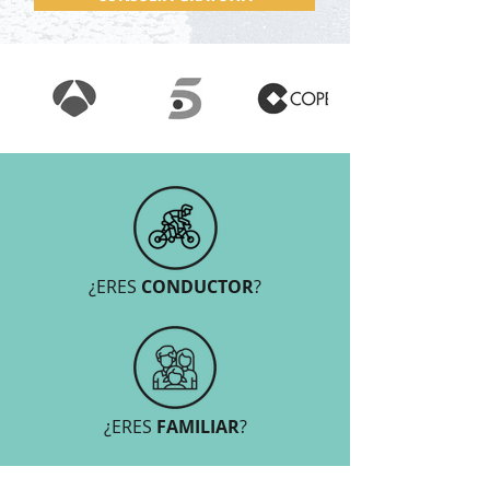
¿ERES
CONDUCTOR
?
¿ERES
FAMILIAR
?