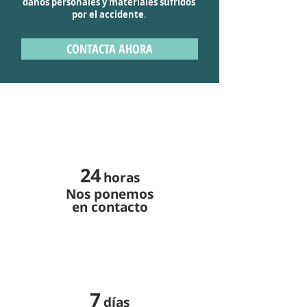
daños personales y materiales sufridos
por el accidente
.
CONTACTA AHORA
24
horas
Nos ponemos
en contacto
7
días