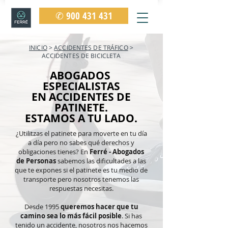
✆ 900 431 431
INICIO
>
ACCIDENTES DE TRÁFICO
>
ACCIDENTES DE BICICLETA
ABOGADOS
ESPECIALISTAS
EN ACCIDENTES DE
PATINETE.
ESTAMOS A TU LADO.
¿Utilitzas el patinete para moverte en tu día
a día pero no sabes qué derechos y
obligaciones tienes? En
Ferré - Abogados
de Personas
sabemos las dificultades a las
que te expones si el patinete es tu medio de
transporte pero nosotros tenemos las
respuestas necesitas.
Desde 1995
queremos hacer que tu
camino sea lo más fácil posible
. Si has
tenido un accidente, nosotros nos hacemos