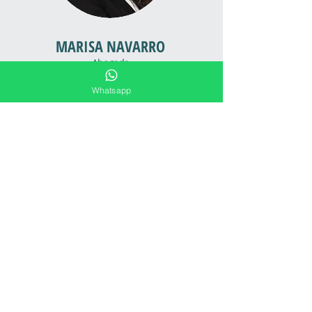
MARISA NAVARRO
Abogada
Si has tenido un accidente laboral, céntrate en
Whatsapp
tu recuperación médica; del resto nos
encargamos nosotros.