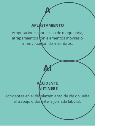
A
APLASTAMIENTO
Amputaciones por el uso de maquinaria,
atrapamientos con elementos móviles o
inmovilización de miembros.
AI
ACCIDENTE
IN ITINERE
Accidentes en el desplazamiento de ida o vuelta
al trabajo o durante la jornada laboral.