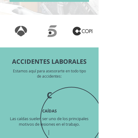
ACCIDENTES LABORALES
Estamos aquí para asesorarte en todo tipo
de accidentes:
C
CAÍDAS
Las caídas suelen ser uno de los principales
motivos de lesiones en el trabajo.