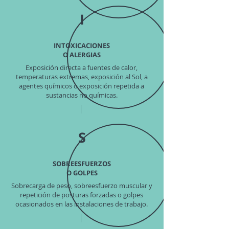
I
INTOXICACIONES
O ALERGIAS
Exposición directa a fuentes de calor,
temperaturas extremas, exposición al Sol, a
agentes químicos o exposición repetida a
sustancias no químicas.
S
SOBREESFUERZOS
O GOLPES
Sobrecarga de peso, sobreesfuerzo muscular y
repetición de posturas forzadas o golpes
ocasionados en las instalaciones de trabajo.