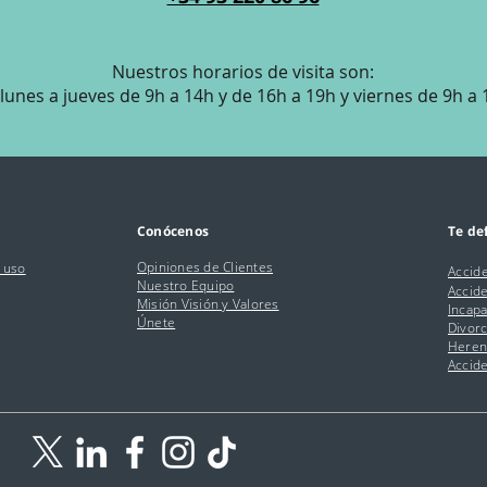
Nuestros horarios de visita son:
lunes a jueves de 9h a 14h y de 16h a 19h y viernes de 9h a
Conócenos
Te d
Opiniones de Clientes
e uso
Accide
Nuestro Equipo
Accid
Misión Visión y Valores
Incap
Únete
Divorc
Heren
Accide