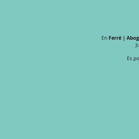
En
Ferré | Abo
j
Es p