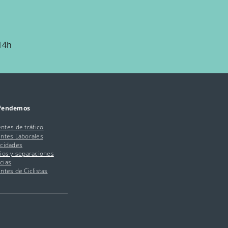
 14h
efendemos
ntes de tráfico
entes Laborales
acidades
ios y separaciones
cias
ntes de Ciclistas