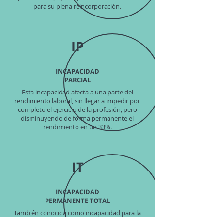
para su plena reincorporación.
IP
INCAPACIDAD
PARCIAL
Esta incapacidad afecta a una parte del
rendimiento laboral, sin llegar a impedir por
completo el ejercicio de la profesión, pero
disminuyendo de forma permanente el
rendimiento en un 33%.
IT
INCAPACIDAD
PERMANENTE TOTAL
También conocida como incapacidad para la