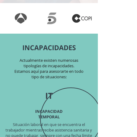
INCAPACIDADES
Actualmente existen numerosas
tipologías de incapacidades.
Estamos aquí para asesorarte en todo
tipo de situaciones:
IT
INCAPACIDAD
TEMPORAL
Situación laboral en que se encuentra el
trabajador mientras recibe asistencia sanitaria y
no puede trabajar, siempre con una fecha límite