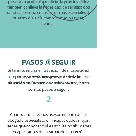
para toda profesión u oficio, la gran invalidez
también conlleva la necesidad de ser asistidos
por otra persona en los actos más esenciales de
nuestro día a día como: comer, vestirse,
lavarse…
1
PASOS A SEGUIR
Si te encuentras en situación de incapacidad
temporal y prevés que puede derivar en una
Es importantísimo recopilar toda la
documentación médica posible sobre el caso.
situación de incapacidad permanente, estos
son los pasos a seguir:
2
Cuanto antes recibas asesoramiento de un
abogado especialista en incapacidades mejor.
Tienes que conocer cuáles son las posibilidades
incapacitantes de tu situación. En Ferré |