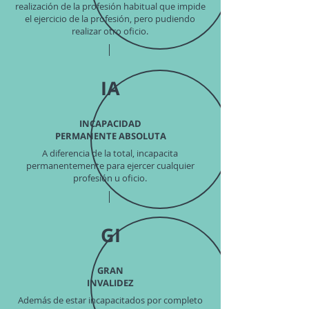
realización de la profesión habitual que impide
el ejercicio de la profesión, pero pudiendo
realizar otro oficio.
IA
INCAPACIDAD
PERMANENTE ABSOLUTA
A diferencia de la total, incapacita
permanentemente para ejercer cualquier
profesión u oficio.
GI
GRAN
INVALIDEZ
Además de estar incapacitados por completo