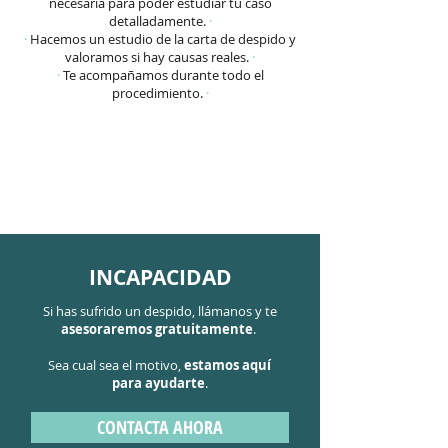
necesaria para poder estudiar tu caso
detalladamente.
·
·
Hacemos un estudio de la carta de despido y
valoramos si hay causas reales.
·
·
Te acompañamos durante todo el
procedimiento.
·
INCAPACIDAD
Si has sufrido un despido, llámanos y te
asesoraremos gratuitamente
.
Sea cual sea el motivo,
estamos aquí
para ayudarte
.
CONTACTA AHORA