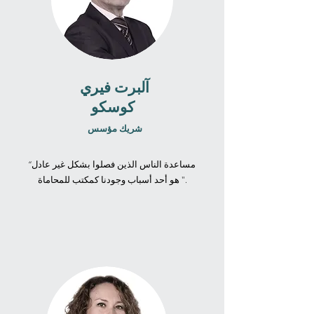
آلبرت فيري
كوسكو
شريك مؤسس
“مساعدة الناس الذين فصلوا بشكل غير عادل
هو أحد أسباب وجودنا كمكتب للمحاماة ".