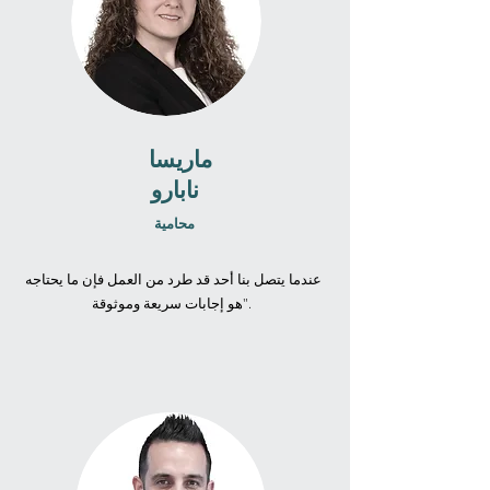
ماريسا
نابارو
محامية
عندما يتصل بنا أحد قد طرد من العمل فإن ما يحتاجه
هو إجابات سريعة وموثوقة".