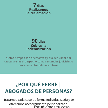
7
días
Realizamos
la reclamación
90
días
Cobras
la
indemnización
*Estos tiempos son orientativos y pueden variar por
causas ajenas al despacho como sentencias judiciales o
procedimientos administrativos.
¿POR QUÉ FERRÉ |
ABOGADOS DE PERSONAS?
Tratamos cada caso de forma individualizada y te
ofrecemos asesoramiento personalizado.
Estudiamos tu caso