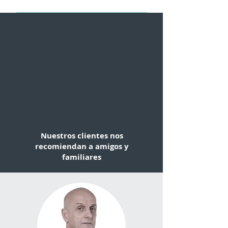
y te recordaremos cuáles son los
Siempre vamos más allá. Aplicamos
plazos de entrega.
la mejor estrategia para conseguir lo
que te mereces. Te acompañamos
en la tramitación de subsidios,
incapacidades, ayudas y
prestaciones derivadas de tu
accidente, tanto para ti como para
tu familia.
Nuestros clientes nos
recomiendan a amigos y
familiares