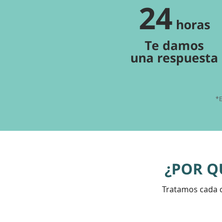
24
horas
Te damos
una respuesta
*E
¿POR Q
Tratamos cada c