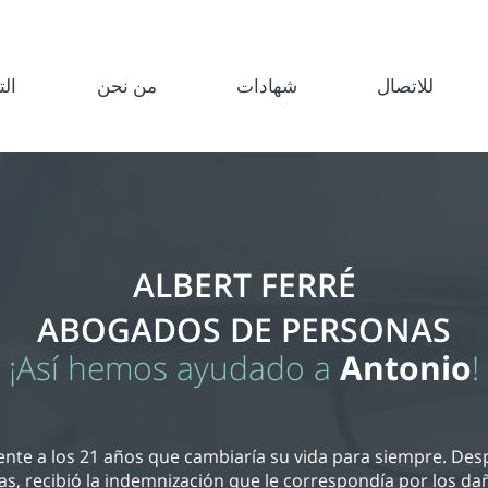
للاتصال
شهادات
من نحن
ال
ALBERT FERRÉ
ABOGADOS DE PERSONAS
¡Así hemos ayudado a
Antonio
!
nte a los 21 años que cambiaría su vida para siempre. Des
s, recibió la indemnización que le correspondía por los 