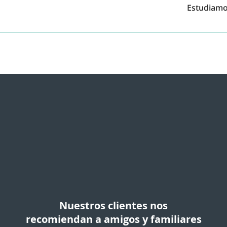
 los plazos de entrega.
Estudiamos
 Aplicamos la mejor estrategia para conseguir lo que te mere
ios, incapacidades, ayudas y prestaciones derivadas de tu accid
Nuestros clientes nos
recomiendan a amigos y familiares