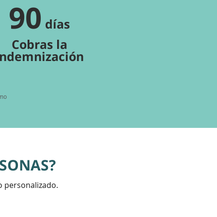
90
días
Cobras
la
indemnización
omo
RSONAS?
o personalizado.