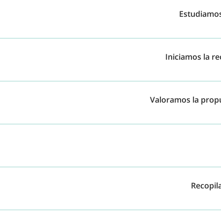
Estudiamos
ción con nuestro equipo de especialistas (médicos, ingenieros.
Iniciamos la r
nte y te damos la viabilidad de tu caso en 24h. Y, en menos 
añía para que cobres tu indemnización.
Valoramos la prop
nión y, si la indemnización de la aseguradora es inferior a lo 
stos, reclamamos.
os de Personas, el 96,8% de nuestros casos se resuelven en me
o, también te representamos judicialmente.
Recopil
n los documentos necesarios para que podamos tramitar tu ind