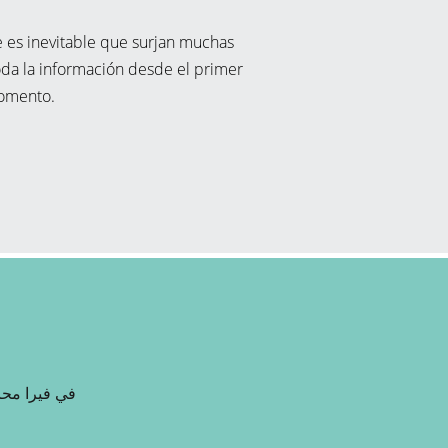
 es inevitable que surjan muchas
oda la información desde el primer
omento.
في فيرا محا