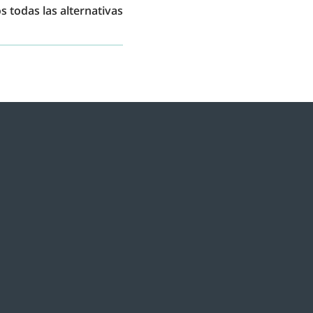
 todas las alternativas
ces. Te acompañamos en
ente, tanto para ti como