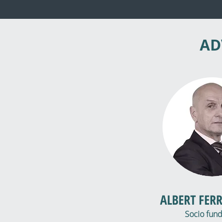
AD
ALBERT FER
Socio fun