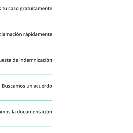
 tu caso gratuitamente
..) y te damos respuesta
eclamación rápidamente
de 7 días nos pondremos
uesta de indemnización
que creemos justo o si no
Buscamos un acuerdo
nos de 90 días, pero si
amos la documentación
emnización y te