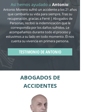
Así hemos ayudado a
Antonio
!
Antonio Moreno sufrió un accidente a los 21 años
que cambiaría su vida para siempre. Tras su
recuperación, gracias a Ferré | Abogados de
Personas, recibió la indemnización que le
correspondía por los daños sufridos. Le
acompañamos durante todo el proceso y
estuvimos a su lado en todo momento. Él nos
cuenta su vivencia en primera persona.
TESTIMONIO DE ANTONIO
ABOGADOS DE
ACCIDENTES