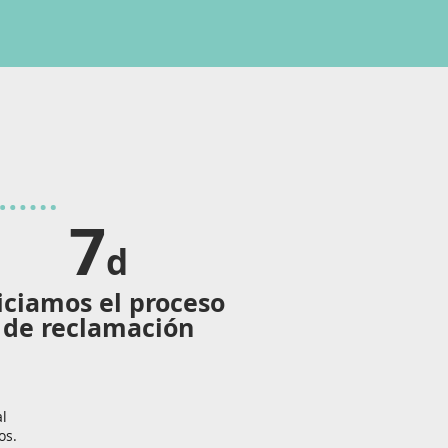
7
d
iciamos el proceso
de reclamación
al
os.