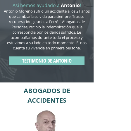
Así hemos ayudado a
Antonio
!
Antonio Moreno sufrió un accidente a los 21 años
que cambiaría su vida para siempre. Tras su
recuperación, gracias a Ferré | Abogados de
Personas, recibió la indemnización que le
correspondía por los daños sufridos. Le
acompañamos durante todo el proceso y
estuvimos a su lado en todo momento. Él nos
cuenta su vivencia en primera persona.
TESTIMONIO DE ANTONIO
ABOGADOS DE
ACCIDENTES