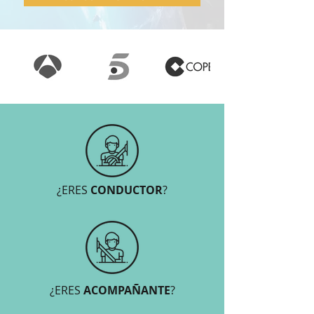
¿ERES
CONDUCTOR
?
¿ERES
ACOMPAÑANTE
?