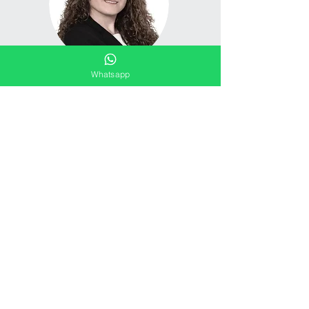
Whatsapp
MARISA NAVARRO
Abogada
Ante un accidente de coche es inevitable que
surjan muchas dudas. Es primordial tener
toda la información desde el primer momento.
TESTIMONIAL
Así hemos ayudado a
Antonio
!
Antonio Moreno sufrió un accidente a los 21 años