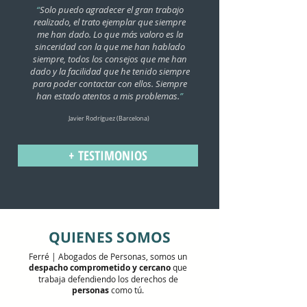
“
Solo puedo agradecer el gran trabajo
realizado, el trato ejemplar que siempre
me han dado. Lo que más valoro es la
sinceridad con la que me han hablado
siempre, todos los consejos que me han
dado y la facilidad que he tenido siempre
para poder contactar con ellos. Siempre
han estado atentos a mis problemas.
”
Javier Rodríguez (Barcelona)
+ TESTIMONIOS
QUIENES SOMOS
Ferré | Abogados de Personas, somos un
despacho comprometido y cercano
que
trabaja defendiendo los derechos de
personas
como tú.